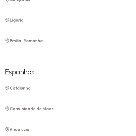
Cinque Terre
Gênova
Ligúria
1 experiência
Ligúria
Bolonha
Emília-Romanha
Emília-Romanha
Espanha
3
Barcelona
Catalunha
Catalunha
Madri
Comunidade de Madri
Comunidade de Madri
Sevilha
Andaluzia
Andaluzia