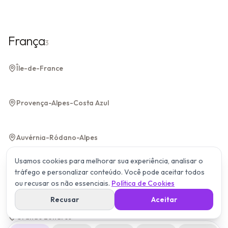
França
3
Paris
Île-de-France
Île-de-France
Nice
Provença-Alpes-Costa Azul
Provença-Alpes-Costa Azul
Lyon
Auvérnia-Ródano-Alpes
Auvérnia-Ródano-Alpes
Usamos cookies para melhorar sua experiência, analisar o
tráfego e personalizar conteúdo. Você pode aceitar todos
ou recusar os não essenciais.
Política de Cookies
Inglaterra
3
Recusar
Aceitar
Londres
Grande Londres
Grande Londres