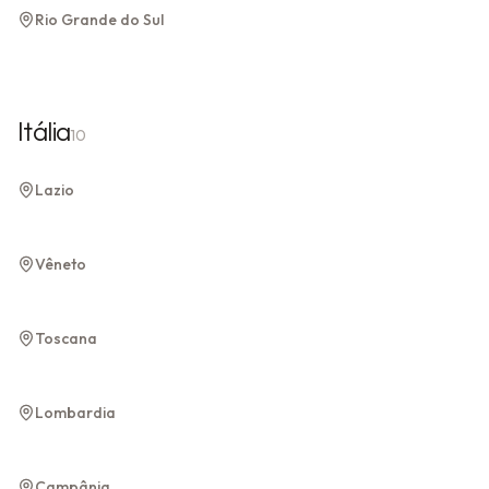
Rio Grande do Sul
Rio Grande do Sul
Itália
10
Roma
Lazio
Lazio
Veneza
Verona
Vêneto
Vêneto
Vêneto
Florença
Toscana
Toscana
Milão
Lombardia
Lombardia
Nápoles
Costa Amalfitana
Campânia
Campânia
Campânia