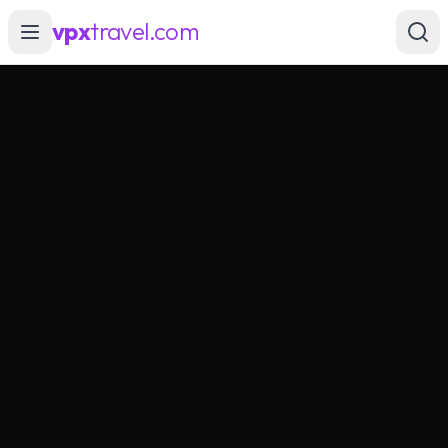
vpx
travel.com