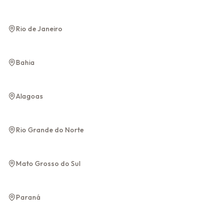
Rio de Janeiro
Rio de Janeiro
Rio de Janeiro
Chapada
Salvador
Diamantina
Bahia
Bahia
Bahia
Maragogi
Alagoas
Alagoas
Natal
Rio Grande do Norte
Rio Grande do Norte
Bonito
Mato Grosso do Sul
Mato Grosso do Sul
Foz do Iguaçu
Paraná
Paraná
Gramado