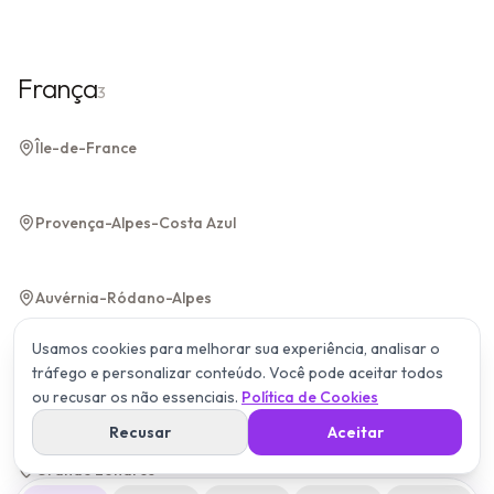
França
3
Paris
Île-de-France
Île-de-France
Nice
Provença-Alpes-Costa Azul
Provença-Alpes-Costa Azul
Lyon
Auvérnia-Ródano-Alpes
Auvérnia-Ródano-Alpes
Usamos cookies para melhorar sua experiência, analisar o
tráfego e personalizar conteúdo. Você pode aceitar todos
ou recusar os não essenciais.
Política de Cookies
Inglaterra
3
Recusar
Aceitar
Londres
Grande Londres
Grande Londres