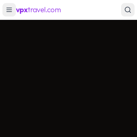
vpx
travel.com