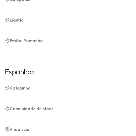
Cinque Terre
Gênova
Ligúria
1 experiência
Ligúria
Bolonha
Emília-Romanha
Emília-Romanha
Espanha
3
Barcelona
Catalunha
Catalunha
Madri
Comunidade de Madri
Comunidade de Madri
Sevilha
Andaluzia
Andaluzia