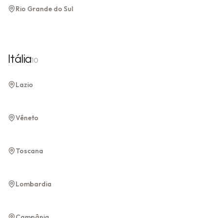
Rio Grande do Sul
Rio Grande do Sul
Itália
10
Roma
Lazio
Lazio
Veneza
Verona
Vêneto
Vêneto
Vêneto
Florença
Toscana
Toscana
Milão
Lombardia
Lombardia
Nápoles
Costa Amalfitana
Campânia
Campânia
Campânia