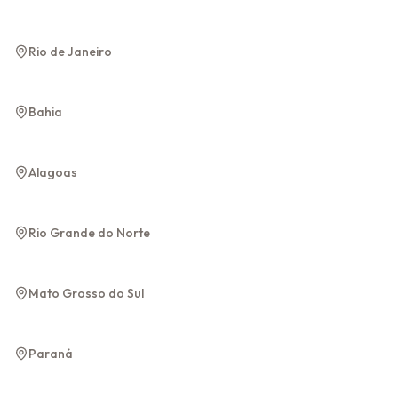
Rio de Janeiro
Rio de Janeiro
Rio de Janeiro
Chapada
Salvador
Diamantina
Bahia
Bahia
Bahia
Maragogi
Alagoas
Alagoas
Natal
Rio Grande do Norte
Rio Grande do Norte
Bonito
Mato Grosso do Sul
Mato Grosso do Sul
Foz do Iguaçu
Paraná
Paraná
Gramado